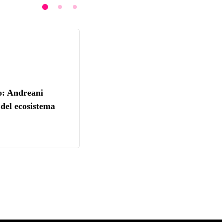
E-COMMERCE
,
EVENTOS
o: Andreani
El eCommerce Day Tour cele
 del ecosistema
años como punto de encuentr
Digital Commerce en Iberoa