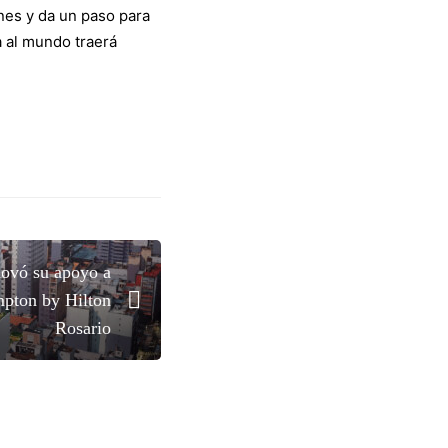
nes y da un paso para
a al mundo traerá
novó su apoyo a
pton by Hilton
Rosario