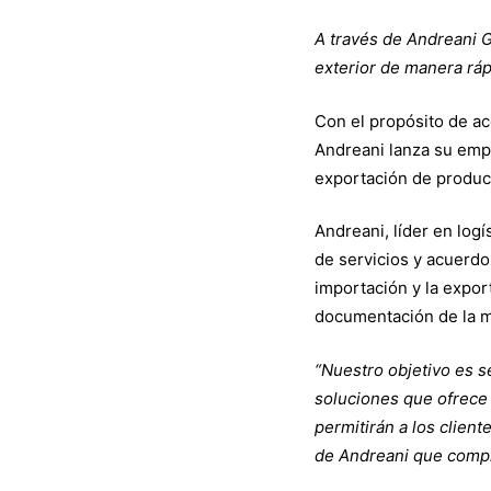
capacid
A través de Andreani G
e
exterior de manera ráp
Con el propósito de ac
ingresa
Andreani lanza su emp
exportación de product
al
Andreani, líder en log
de servicios y acuerd
importación y la expor
negocio
documentación de la me
del
“Nuestro objetivo es s
soluciones que ofrece 
permitirán a los clien
Courier
de Andreani que comp