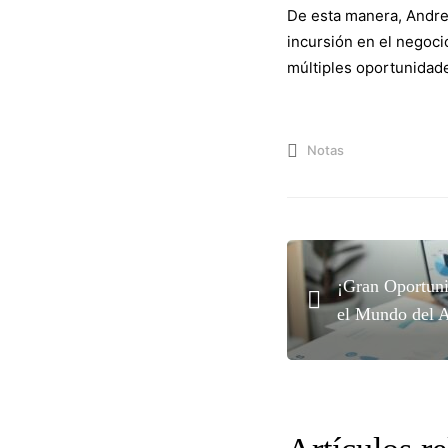
De esta manera, Andre
para
incursión en el negoci
múltiples oportunidade
ofrecer
Notas
envíos
interna
¡Gran Oportuni
el Mundo del A