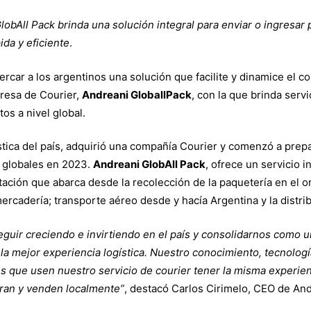
ad
lobAll Pack brinda una solución integral para enviar o ingresar
ida y eficiente
.
ercar a los argentinos una solución que facilite y dinamice el c
resa de Courier,
Andreani GloballPack
, con la que brinda serv
os a nivel global.
ística del país, adquirió una compañía Courier y comenzó a prepa
o globales en 2023.
Andreani GlobAll Pack
, ofrece un servicio i
tación que abarca desde la recolección de la paquetería en el or
rcadería; transporte aéreo desde y hacía Argentina y la distrib
eguir creciendo e invirtiendo en el país y consolidarnos como 
la mejor experiencia logística. Nuestro conocimiento, tecnología
tes que usen nuestro servicio de courier tener la misma experie
ran y venden localmente”
, destacó Carlos Cirimelo, CEO de And