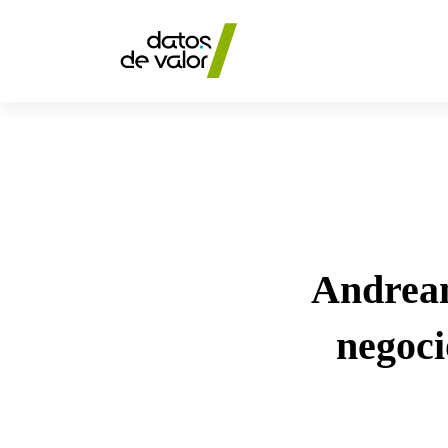
Andrea
Andrean
amplía
negoci
su