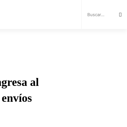
Search
for:
gresa al
 envíos