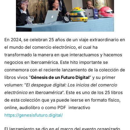
Futuro
Digital”:
En 2024, se celebran 25 años de un viaje extraordinario en
un
el mundo del comercio electrónico, el cual ha
transformado la manera en que interactuamos y hacemos
negocios en Iberoamérica. Este hito importante se
homenaje
conmemora con el reciente lanzamiento de la colección de
libros vivos “
Génesis de un Futuro Digital
” y su primer
volumen: “
El despegue digital: Los inicios del comercio
a
electrónico en Iberoamérica
”. Este es uno de los 25 libros
de esta colección que ya puede leerse en formato físico,
los
online, audiolibro o como PDF interactivo
https://genesisfuturo.digital/
25
El lanzamiento se dio en el marco del evento organizado