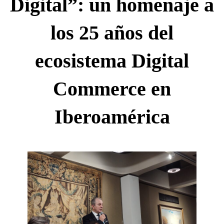
colección
Digital”: un homenaje a
los 25 años del
de
ecosistema Digital
libros
Commerce en
vivos
Iberoamérica
“Génesis
de
un