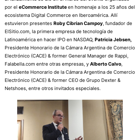
por el
eCommerce Institute
en homenaje a los 25 años del
ecosistema Digital Commerce en Iberoamérica. Allí
años
estuvieron presentes
Roby Cibrian Campoy
, fundador de
ElSitio.com, la primera empresa de tecnología de
del
Latinoamérica en hacer IPO en NASDAQ,
Patricia Jebsen,
Presidente Honorario de la Cámara Argentina de Comercio
Electrónico (CACE) & former General Manager de Rappi,
ecosistema
Falabella.com entre otras empresas, y
Alberto Calvo
,
Presidente Honorario de la Cámara Argentina de Comercio
Digital
Electrónico (CACE) & former CEO de Grupo Dexter &
Netshoes, entre otros invitados especiales.
Commerce
en