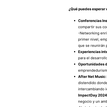
se
¿Qué puedes esperar 
Conferencias Ins
fusiona
compartir sus co
-Networking enri
primer nivel, em
que se reunirán p
Experiencias int
para el desarroll
Oportunidades d
emprendedurismo,
After Net Music:
distendido donde
intercambiando i
ImpactDay 202
negocio y un ambi