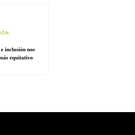
IÓN
,
TECNOLOGÍA
Abrieron las preinscripciones
e inclusión nos
Colonias Tecnológicas
más equitativo