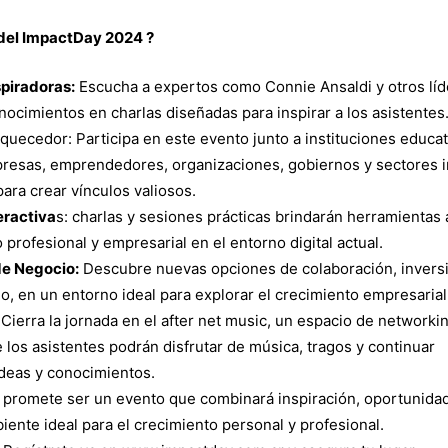
del ImpactDay 2024 ?
piradoras:
Escucha a expertos como Connie Ansaldi y otros lí
n
nocimientos en charlas diseñadas para inspirar a los asistentes
quecedor: Participa en este evento junto a instituciones educat
presas, emprendedores, organizaciones, gobiernos y sectores i
ara crear vínculos valiosos.
eractiva
s: charlas y sesiones prácticas brindarán herramientas 
o profesional y empresarial en el entorno digital actual.
e Negocio:
Descubre nuevas opciones de colaboración, invers
 en un entorno ideal para explorar el crecimiento empresarial
Cierra la jornada en el after net music, un espacio de networki
 los asistentes podrán disfrutar de música, tragos y continuar
deas y conocimientos.
4
promete ser un evento que combinará inspiración, oportunida
ente ideal para el crecimiento personal y profesional.