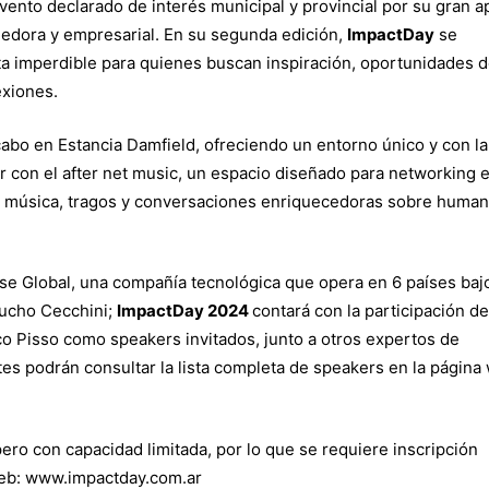
evento declarado de interés municipal y provincial por su gran a
dora y empresarial. En su segunda edición,
ImpactDay
se
ta imperdible para quienes buscan inspiración, oportunidades 
ión,
xiones.
 cabo en Estancia Damfield, ofreciendo un entorno único y con la
ar con el after net music, un espacio diseñado para networking 
n música, tragos y conversaciones enriquecedoras sobre human
king
se Global, una compañía tecnológica que opera en 6 países bajo
Lucho Cecchini;
ImpactDay 2024
contará con la participación de
o Pisso como speakers invitados, junto a otros expertos de
es podrán consultar la lista completa de speakers en la página
ncia
pero con capacidad limitada, por lo que se requiere inscripción
 web: www.impactday.com.ar