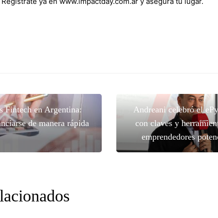
! Regístrate ya en www.impactday.com.ar y asegura tu lugar.
s Fintech en Argentina:
Andreani celebró el e
anciarse de manera rápida
con claves y herramien
emprendedores poten
elacionados