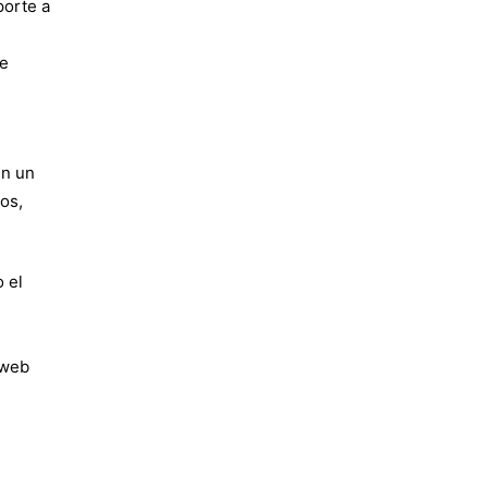
porte a
de
en un
os,
 el
 web