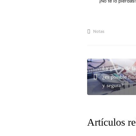
¡No te lo pierdas
Notas
La guerra de la
¿es posible fin
y segura?
Artículos r