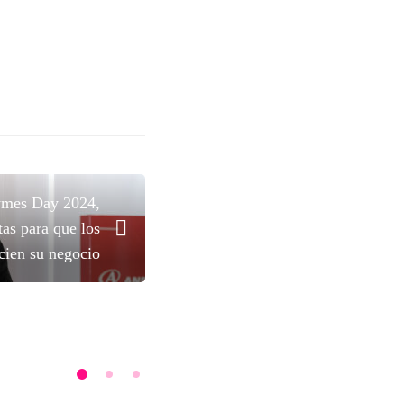
Pymes Day 2024,
tas para que los
cien su negocio