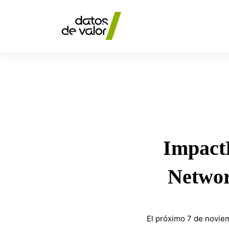
Impact
ImpactD
2024:
Networ
Donde
El próximo 7 de noviem