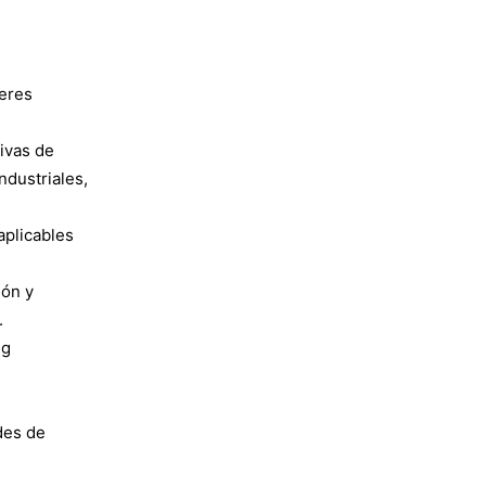
deres
.
ivas de
ndustriales,
aplicables
ión y
.
ng
des de