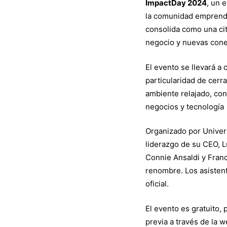
la
ImpactDay 2024
, un 
la comunidad emprende
consolida como una ci
Innovac
negocio y nuevas cone
el
El evento se llevará a
particularidad de cerr
ambiente relajado, co
Networ
negocios y tecnología
Organizado por Univer
y
liderazgo de su CEO, 
Connie Ansaldi y Franc
la
renombre. Los asistent
oficial.
Experie
El evento es gratuito, 
previa a través de la