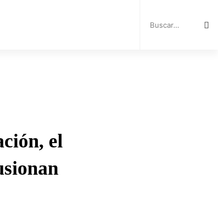
Search
for:
ción, el
usionan