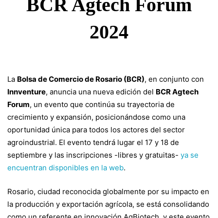
como
BCR Agtech Forum
2024
hub
de
La
Bolsa de Comercio de Rosario (BCR)
, en conjunto con
Innventure
, anuncia una nueva edición del
BCR Agtech
innovación:
Forum
, un evento que continúa su trayectoria de
crecimiento y expansión, posicionándose como una
llega
oportunidad única para todos los actores del sector
agroindustrial. El evento tendrá lugar el 17 y 18 de
septiembre y las inscripciones -libres y gratuitas-
ya se
el
encuentran disponibles en la web
.
Rosario, ciudad reconocida globalmente por su impacto en
BCR
la producción y exportación agrícola, se está consolidando
como un referente en innovación AgBiotech, y este evento