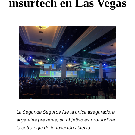
todo
insurtech en Las Vegas
el
mundo
participaron
del
evento
La Segunda Seguros fue la única aseguradora
argentina presente;
su objetivo es profundizar
global
la estrategia de innovación abierta