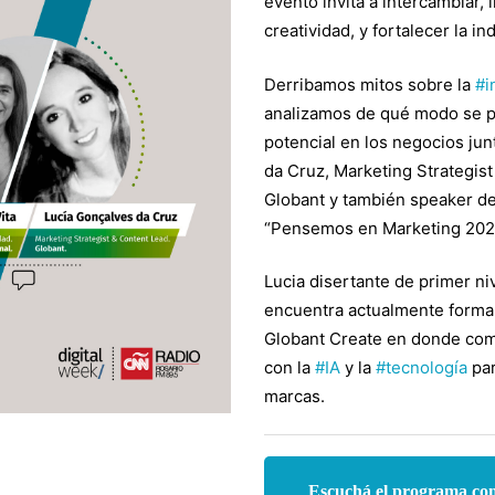
evento invita a intercambiar, 
creatividad, y fortalecer la in
Derribamos mitos sobre la
#i
analizamos de qué modo se 
potencial en los negocios jun
ves
da Cruz, Marketing Strategis
Globant y también speaker d
“Pensemos en Marketing 20
Lucia disertante de primer ni
encuentra actualmente forma
Globant Create en donde comb
con la
#IA
y la
#tecnología
par
marcas.
Escuchá el programa co