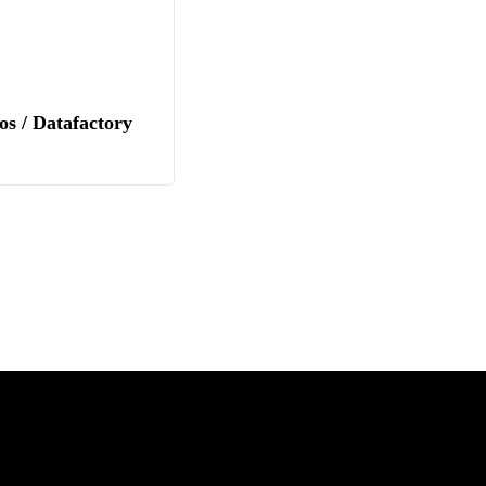
EDUCACIÓN
,
ENTREVISTA
s / Datafactory
Lucia Bustamante / Fundado
Mujeres IT