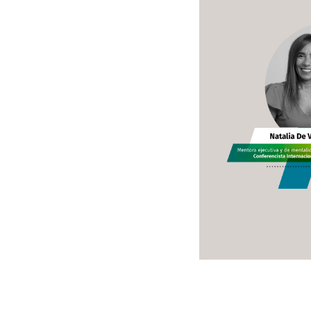
/
Lucía
Gonçal
da
Cruz