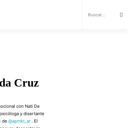
Search
for:
 da Cruz
mocional con Nati De
psicóloga y disertante
3
de
@apmkt_ar
. El