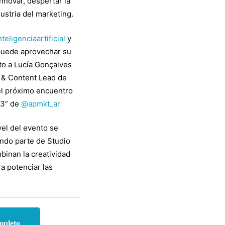
innovar, despertar la
dustria del marketing.
nteligenciaartificial
y
puede aprovechar su
to a Lucía Gonçalves
t & Content Lead de
el próximo encuentro
23” de
@apmkt_ar
vel del evento se
ndo parte de Studio
inan la creatividad
a potenciar las
mpleto